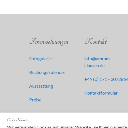
Ferienwohnungen
Kontakt
Fotogalerie
info@amrum-
clausen.de
Buchungskalender
+49 (0) 171 - 307286
Ausstattung
Kontaktformular
Preise
Cookie Hinweis
Wir verwenden Cookies auf unserer Website, um Ihnen die beste E