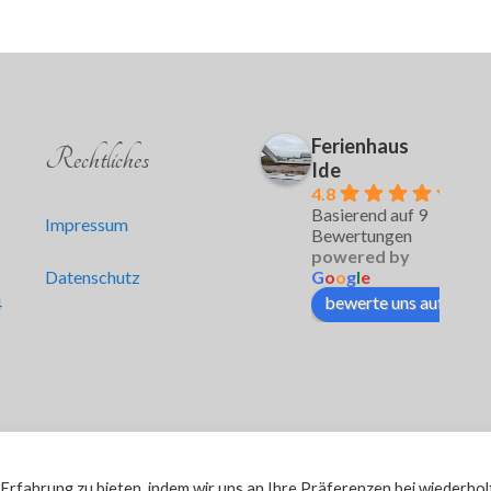
Ferienhaus
Rechtliches
Ide
4.8
Basierend auf 9
Impressum
Bewertungen
powered by
Datenschutz
G
o
o
g
l
e
bewerte uns auf
4
rfahrung zu bieten, indem wir uns an Ihre Präferenzen bei wiederhol