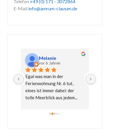
Telefon
+49 (0) 171 - 3072864
E-Mail
info@amrum-clausen.de
Melanie
Mappe
vor 6 Jahren
vor 7 Jahre
 in 
Egal was man in der 
Einfach eine Rund
nhaus 
Ferienwohnung Nr. 6 tut, 
Sache.Nach unser
er 
eines ist immer dabei: der 
wurden wir herzlic
sen
tolle Meerblick aus jedem
... 
unseren Gastgebe
weiterlesen
begrüßt
... 
weiterl